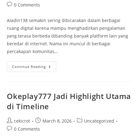
author:
published:
category:
Post
0 Comments
comments:
Aladin138 semakin sering dibicarakan dalam berbagai
ruang digital karena mampu menghadirkan pengalaman
yang terasa berbeda dibanding banyak platform lain yang
beredar di internet. Nama ini muncul di berbagai
percakapan komunitas…
Aladin138
Continue Reading
Auto
Jadi
Primadona
Okeplay777 Jadi Highlight Utama
di Timeline
Post
Post
Post
cekicrot
March 8, 2026
Uncategorized
author:
published:
category:
Post
0 Comments
comments: