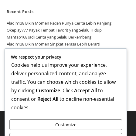
Recent Posts
Aladin138 Bikin Momen Receh Punya Cerita Lebih Panjang
Okeplay777 Kayak Tempat Favorit yang Selalu Hidup
Mantap168 Jadi Cerita yang Selalu Berkembang
Aladin138 Bikin Momen Singkat Terasa Lebih Berarti
Mantap168 Jadi Nama yang Mudah Direkomendasikan
We respect your privacy
Cookies help us improve your experience,
Recent Comments
deliver personalized content, and analyze
A WordPress Commenter
on
Hello world!
traffic. You can choose which cookies to allow
by clicking
Customize
. Click
Accept All
to
consent or
Reject All
to decline non-essential
cookies.
Customize