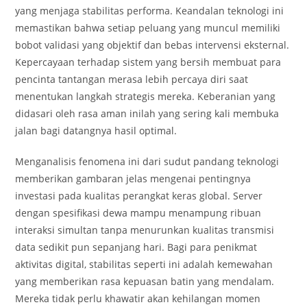
yang menjaga stabilitas performa. Keandalan teknologi ini
memastikan bahwa setiap peluang yang muncul memiliki
bobot validasi yang objektif dan bebas intervensi eksternal.
Kepercayaan terhadap sistem yang bersih membuat para
pencinta tantangan merasa lebih percaya diri saat
menentukan langkah strategis mereka. Keberanian yang
didasari oleh rasa aman inilah yang sering kali membuka
jalan bagi datangnya hasil optimal.
Menganalisis fenomena ini dari sudut pandang teknologi
memberikan gambaran jelas mengenai pentingnya
investasi pada kualitas perangkat keras global. Server
dengan spesifikasi dewa mampu menampung ribuan
interaksi simultan tanpa menurunkan kualitas transmisi
data sedikit pun sepanjang hari. Bagi para penikmat
aktivitas digital, stabilitas seperti ini adalah kemewahan
yang memberikan rasa kepuasan batin yang mendalam.
Mereka tidak perlu khawatir akan kehilangan momen