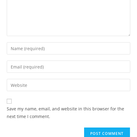
Enter
your
name
Enter
or
your
username
email
Enter
to
address
your
comment
to
website
comment
URL
Save my name, email, and website in this browser for the
(optional)
next time I comment.