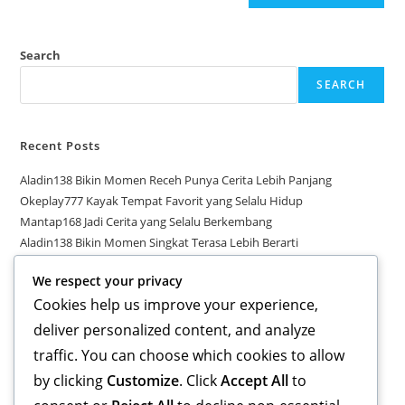
Search
SEARCH
Recent Posts
Aladin138 Bikin Momen Receh Punya Cerita Lebih Panjang
Okeplay777 Kayak Tempat Favorit yang Selalu Hidup
Mantap168 Jadi Cerita yang Selalu Berkembang
Aladin138 Bikin Momen Singkat Terasa Lebih Berarti
Mantap168 Jadi Nama yang Mudah Direkomendasikan
We respect your privacy
Cookies help us improve your experience,
Recent Comments
deliver personalized content, and analyze
A WordPress Commenter
on
Hello world!
traffic. You can choose which cookies to allow
by clicking
Customize
. Click
Accept All
to