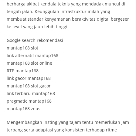
berharga akibat kendala teknis yang mendadak muncul di
tengah jalan. Keunggulan infrastruktur inilah yang
membuat standar kenyamanan beraktivitas digital bergeser
ke level yang jauh lebih tinggi.
Google search rekomendasi :
mantap168 slot
link alternatif mantap168
mantap168 slot online
RTP mantap168
link gacor mantap168
mantap168 slot gacor
link terbaru mantap168
pragmatic mantap168
mantap168 zeus
Mengembangkan insting yang tajam tentu memerlukan jam
terbang serta adaptasi yang konsisten terhadap ritme