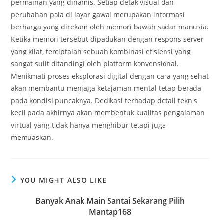
permainan yang dinamis. Setiap detak visual dan
perubahan pola di layar gawai merupakan informasi
berharga yang direkam oleh memori bawah sadar manusia.
Ketika memori tersebut dipadukan dengan respons server
yang kilat, terciptalah sebuah kombinasi efisiensi yang
sangat sulit ditandingi oleh platform konvensional.
Menikmati proses eksplorasi digital dengan cara yang sehat
akan membantu menjaga ketajaman mental tetap berada
pada kondisi puncaknya. Dedikasi terhadap detail teknis
kecil pada akhirnya akan membentuk kualitas pengalaman
virtual yang tidak hanya menghibur tetapi juga
memuaskan.
YOU MIGHT ALSO LIKE
Banyak Anak Main Santai Sekarang Pilih
Mantap168