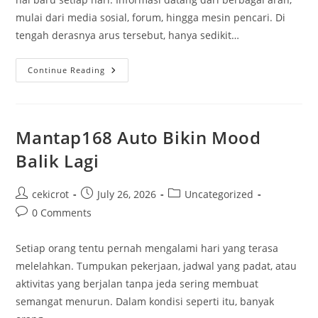
mulai dari media sosial, forum, hingga mesin pencari. Di
tengah derasnya arus tersebut, hanya sedikit…
Okeplay777
Continue Reading
Gak
Pernah
Kehabisan
Kejutan
Mantap168 Auto Bikin Mood
Balik Lagi
Post
Post
Post
cekicrot
July 26, 2026
Uncategorized
author:
published:
category:
Post
0 Comments
comments:
Setiap orang tentu pernah mengalami hari yang terasa
melelahkan. Tumpukan pekerjaan, jadwal yang padat, atau
aktivitas yang berjalan tanpa jeda sering membuat
semangat menurun. Dalam kondisi seperti itu, banyak