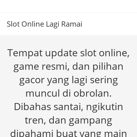
Skip
to
content
Slot Online Lagi Ramai
Tempat update slot online,
game resmi, dan pilihan
gacor yang lagi sering
muncul di obrolan.
Dibahas santai, ngikutin
tren, dan gampang
dipahami buat yang main