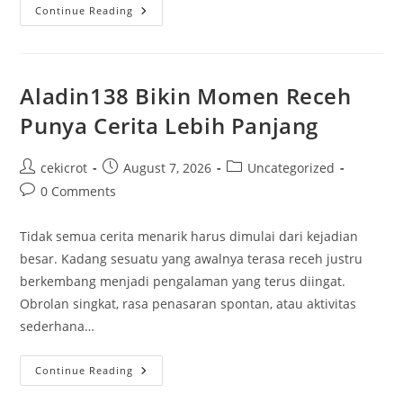
Mantap168
Continue Reading
Kayak
Awal
Baru
Yang
Datang
Di
Aladin138 Bikin Momen Receh
Saat
Pas
Punya Cerita Lebih Panjang
Post
Post
Post
cekicrot
August 7, 2026
Uncategorized
author:
published:
category:
Post
0 Comments
comments:
Tidak semua cerita menarik harus dimulai dari kejadian
besar. Kadang sesuatu yang awalnya terasa receh justru
berkembang menjadi pengalaman yang terus diingat.
Obrolan singkat, rasa penasaran spontan, atau aktivitas
sederhana…
Aladin138
Continue Reading
Bikin
Momen