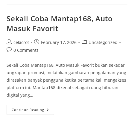
Hobi
Gara-
Gara
Okeplay777
Sekali Coba Mantap168, Auto
Masuk Favorit
Post
Post
Post
cekicrot
February 17, 2026
Uncategorized
author:
published:
category:
Post
0 Comments
comments:
Sekali Coba Mantap168, Auto Masuk Favorit bukan sekadar
ungkapan promosi, melainkan gambaran pengalaman yang
dirasakan banyak pengguna ketika pertama kali mengakses
platform ini. Mantap168 dikenal sebagai ruang hiburan
digital yang…
Sekali
Continue Reading
Coba
Mantap168,
Auto
Masuk
Favorit