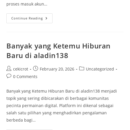
proses masuk akun…
Sekali
Continue Reading
Login
Aladin138,
Auto
Nyetel
Banyak yang Ketemu Hiburan
Baru di aladin138
Post
Post
Post
cekicrot
February 20, 2026
Uncategorized
author:
published:
category:
Post
0 Comments
comments:
Banyak yang Ketemu Hiburan Baru di aladin138 menjadi
topik yang sering dibicarakan di berbagai komunitas
pecinta permainan digital. Platform ini dikenal sebagai
salah satu pilihan yang menghadirkan pengalaman
berbeda bagi…