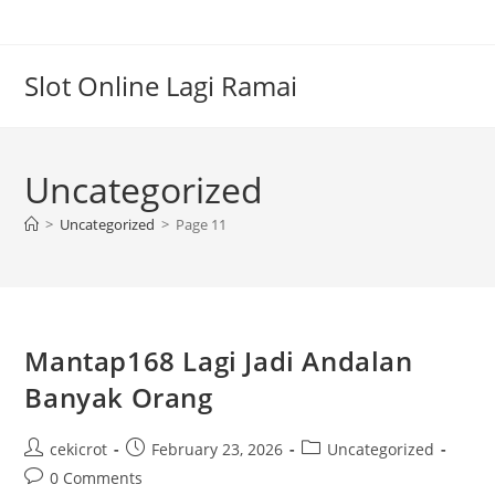
Skip
to
content
Slot Online Lagi Ramai
Uncategorized
>
Uncategorized
>
Page 11
Mantap168 Lagi Jadi Andalan
Banyak Orang
Post
Post
Post
cekicrot
February 23, 2026
Uncategorized
author:
published:
category:
Post
0 Comments