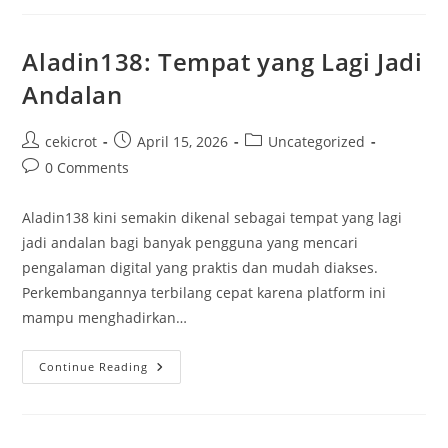
Yang
Lagi
Viral
Parah
Aladin138: Tempat yang Lagi Jadi
Andalan
Post
Post
Post
cekicrot
April 15, 2026
Uncategorized
author:
published:
category:
Post
0 Comments
comments:
Aladin138 kini semakin dikenal sebagai tempat yang lagi
jadi andalan bagi banyak pengguna yang mencari
pengalaman digital yang praktis dan mudah diakses.
Perkembangannya terbilang cepat karena platform ini
mampu menghadirkan…
Aladin138:
Continue Reading
Tempat
Yang
Lagi
Jadi
Andalan