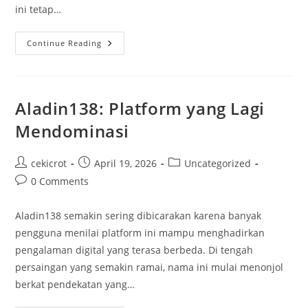
ini tetap…
Kenapa
Continue Reading
Aladin138
Selalu
Jadi
Pilihan
Diam-
Diam
Aladin138: Platform yang Lagi
Mendominasi
Post
Post
Post
cekicrot
April 19, 2026
Uncategorized
author:
published:
category:
Post
0 Comments
comments:
Aladin138 semakin sering dibicarakan karena banyak
pengguna menilai platform ini mampu menghadirkan
pengalaman digital yang terasa berbeda. Di tengah
persaingan yang semakin ramai, nama ini mulai menonjol
berkat pendekatan yang…