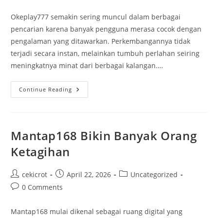
comments:
Okeplay777 semakin sering muncul dalam berbagai
pencarian karena banyak pengguna merasa cocok dengan
pengalaman yang ditawarkan. Perkembangannya tidak
terjadi secara instan, melainkan tumbuh perlahan seiring
meningkatnya minat dari berbagai kalangan.…
Okeplay777:
Continue Reading
Tempat
Yang
Lagi
Dicari
Terus
Mantap168 Bikin Banyak Orang
Ketagihan
Post
Post
Post
cekicrot
April 22, 2026
Uncategorized
author:
published:
category:
Post
0 Comments
comments:
Mantap168 mulai dikenal sebagai ruang digital yang