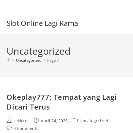
Skip
to
content
Slot Online Lagi Ramai
Uncategorized
>
Uncategorized
>
Page 7
Okeplay777: Tempat yang Lagi
Dicari Terus
Post
Post
Post
cekicrot
April 24, 2026
Uncategorized
author:
published:
category:
Post
0 Comments