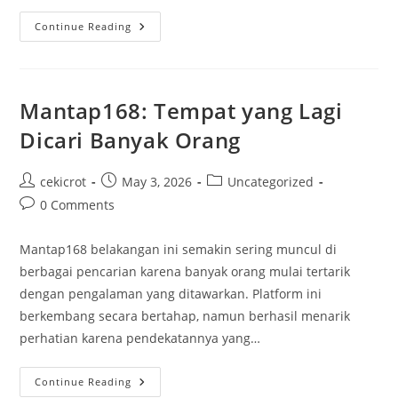
Okeplay777:
Continue Reading
Platform
Yang
Gak
Pernah
Turun
Ranking
Mantap168: Tempat yang Lagi
Dicari Banyak Orang
Post
Post
Post
cekicrot
May 3, 2026
Uncategorized
author:
published:
category:
Post
0 Comments
comments:
Mantap168 belakangan ini semakin sering muncul di
berbagai pencarian karena banyak orang mulai tertarik
dengan pengalaman yang ditawarkan. Platform ini
berkembang secara bertahap, namun berhasil menarik
perhatian karena pendekatannya yang…
Mantap168:
Continue Reading
Tempat