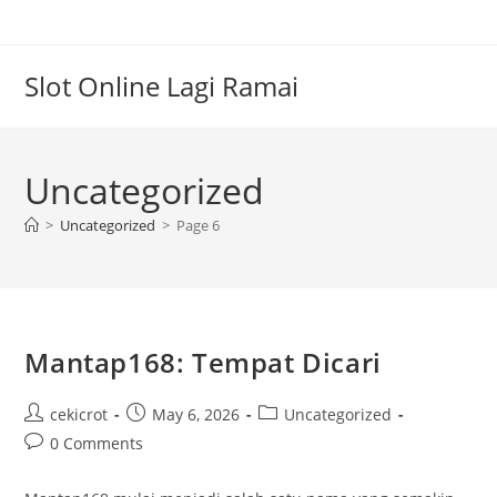
Skip
to
content
Slot Online Lagi Ramai
Uncategorized
>
Uncategorized
>
Page 6
Mantap168: Tempat Dicari
Post
Post
Post
cekicrot
May 6, 2026
Uncategorized
author:
published:
category:
Post
0 Comments
comments: