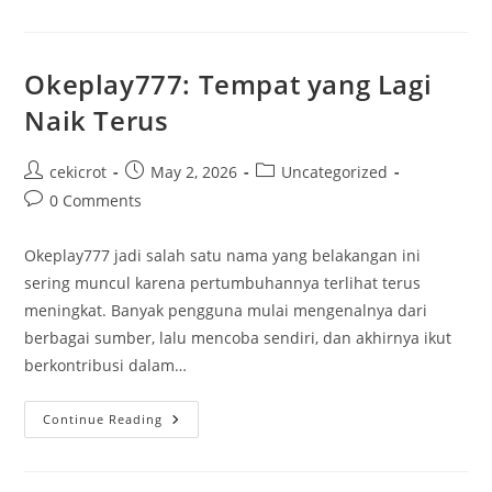
Yang
Lagi
Dicari
Banyak
Orang
Okeplay777: Tempat yang Lagi
Naik Terus
Post
Post
Post
cekicrot
May 2, 2026
Uncategorized
author:
published:
category:
Post
0 Comments
comments:
Okeplay777 jadi salah satu nama yang belakangan ini
sering muncul karena pertumbuhannya terlihat terus
meningkat. Banyak pengguna mulai mengenalnya dari
berbagai sumber, lalu mencoba sendiri, dan akhirnya ikut
berkontribusi dalam…
Okeplay777:
Continue Reading
Tempat
Yang
Lagi
Naik