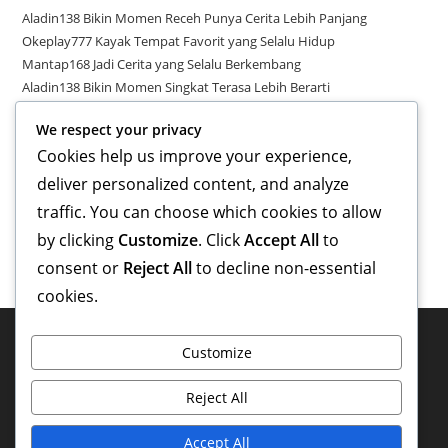
Aladin138 Bikin Momen Receh Punya Cerita Lebih Panjang
Okeplay777 Kayak Tempat Favorit yang Selalu Hidup
Mantap168 Jadi Cerita yang Selalu Berkembang
Aladin138 Bikin Momen Singkat Terasa Lebih Berarti
Mantap168 Jadi Nama yang Mudah Direkomendasikan
We respect your privacy
Cookies help us improve your experience,
Recent Comments
deliver personalized content, and analyze
A WordPress Commenter
on
Hello world!
traffic. You can choose which cookies to allow
by clicking
Customize
. Click
Accept All
to
consent or
Reject All
to decline non-essential
cookies.
Customize
Reject All
Accept All