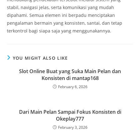
stabil, navigasi jelas, serta komunikasi yang mudah
dipahami. Semua elemen ini berpadu menciptakan
pengalaman bermain yang konsisten, santai, dan tetap
terkontrol bagi siapa saja yang menggunakannya.
YOU MIGHT ALSO LIKE
Slot Online Buat yang Suka Main Pelan dan
Konsisten di mantap168
February 6, 2026
Dari Main Pelan Sampai Fokus Konsisten di
Okeplay777
February 3, 2026