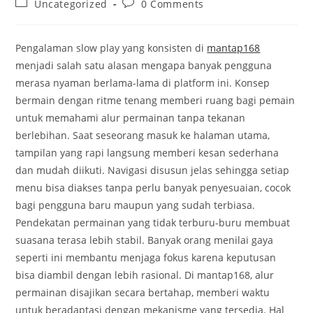
Post
Post
Uncategorized
0 Comments
category:
comments:
Pengalaman slow play yang konsisten di
mantap168
menjadi salah satu alasan mengapa banyak pengguna
merasa nyaman berlama-lama di platform ini. Konsep
bermain dengan ritme tenang memberi ruang bagi pemain
untuk memahami alur permainan tanpa tekanan
berlebihan. Saat seseorang masuk ke halaman utama,
tampilan yang rapi langsung memberi kesan sederhana
dan mudah diikuti. Navigasi disusun jelas sehingga setiap
menu bisa diakses tanpa perlu banyak penyesuaian, cocok
bagi pengguna baru maupun yang sudah terbiasa.
Pendekatan permainan yang tidak terburu-buru membuat
suasana terasa lebih stabil. Banyak orang menilai gaya
seperti ini membantu menjaga fokus karena keputusan
bisa diambil dengan lebih rasional. Di mantap168, alur
permainan disajikan secara bertahap, memberi waktu
untuk beradaptasi dengan mekanisme yang tersedia. Hal