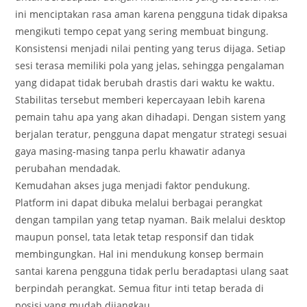
ini menciptakan rasa aman karena pengguna tidak dipaksa
mengikuti tempo cepat yang sering membuat bingung.
Konsistensi menjadi nilai penting yang terus dijaga. Setiap
sesi terasa memiliki pola yang jelas, sehingga pengalaman
yang didapat tidak berubah drastis dari waktu ke waktu.
Stabilitas tersebut memberi kepercayaan lebih karena
pemain tahu apa yang akan dihadapi. Dengan sistem yang
berjalan teratur, pengguna dapat mengatur strategi sesuai
gaya masing-masing tanpa perlu khawatir adanya
perubahan mendadak.
Kemudahan akses juga menjadi faktor pendukung.
Platform ini dapat dibuka melalui berbagai perangkat
dengan tampilan yang tetap nyaman. Baik melalui desktop
maupun ponsel, tata letak tetap responsif dan tidak
membingungkan. Hal ini mendukung konsep bermain
santai karena pengguna tidak perlu beradaptasi ulang saat
berpindah perangkat. Semua fitur inti tetap berada di
posisi yang mudah dijangkau.