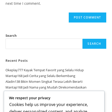
(optional)
next time I comment.
Search
SEARCH
Recent Posts
Okeplay777 Kayak Tempat Favorit yang Selalu Hidup
Mantap168 Jadi Cerita yang Selalu Berkembang
Aladin138 Bikin Momen Singkat Terasa Lebih Berarti
Mantap168 Jadi Nama yang Mudah Direkomendasikan
Aladin138 Punya Alur yang Bikin Orang Terus Mengikuti
We respect your privacy
Cookies help us improve your experience,
Recent Comments
deliver personalized content, and analyze