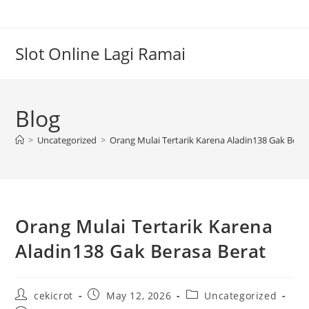
Skip
to
content
Slot Online Lagi Ramai
Blog
>
Uncategorized
>
Orang Mulai Tertarik Karena Aladin138 Gak Bera
Orang Mulai Tertarik Karena
Aladin138 Gak Berasa Berat
Post
Post
Post
cekicrot
May 12, 2026
Uncategorized
author:
published:
category: