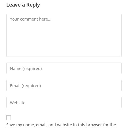
Leave a Reply
Comment
Enter
your
name
Enter
or
your
username
email
Enter
to
address
your
comment
to
website
comment
URL
Save my name, email, and website in this browser for the