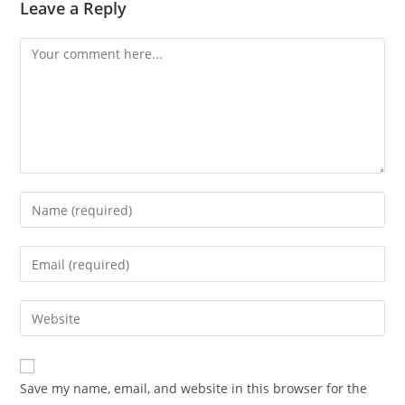
Leave a Reply
Comment
Enter
your
name
Enter
or
your
username
email
Enter
to
address
your
comment
to
website
comment
URL
Save my name, email, and website in this browser for the
(optional)