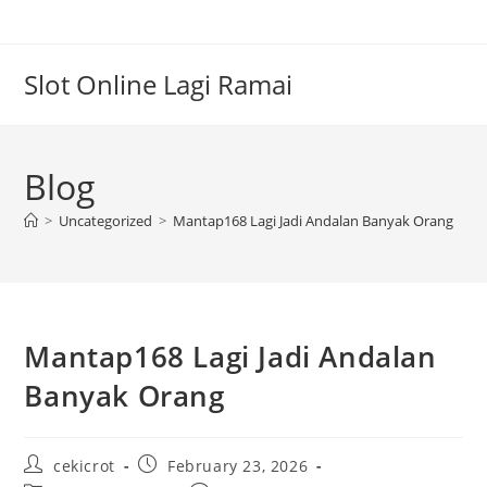
Skip
to
content
Slot Online Lagi Ramai
Blog
>
Uncategorized
>
Mantap168 Lagi Jadi Andalan Banyak Orang
Mantap168 Lagi Jadi Andalan
Banyak Orang
Post
Post
cekicrot
February 23, 2026
author:
published: