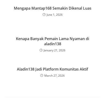
Mengapa Mantap168 Semakin Dikenal Luas
June 1, 2026
Kenapa Banyak Pemain Lama Nyaman di
aladin138
January 21, 2026
Aladin138 Jadi Platform Komunitas Aktif
March 27, 2026