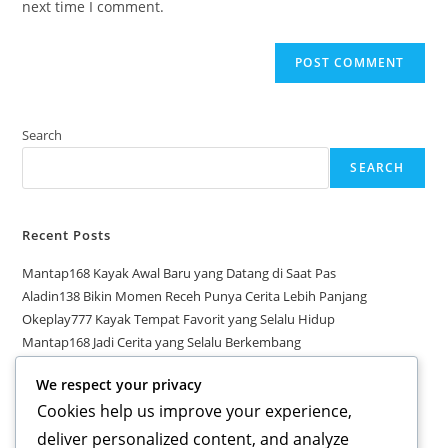
next time I comment.
Search
SEARCH
Recent Posts
Mantap168 Kayak Awal Baru yang Datang di Saat Pas
Aladin138 Bikin Momen Receh Punya Cerita Lebih Panjang
Okeplay777 Kayak Tempat Favorit yang Selalu Hidup
Mantap168 Jadi Cerita yang Selalu Berkembang
Aladin138 Bikin Momen Singkat Terasa Lebih Berarti
We respect your privacy
Cookies help us improve your experience,
Recent Comments
deliver personalized content, and analyze