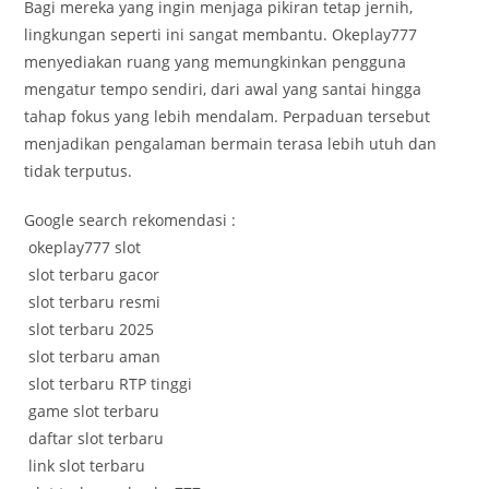
Bagi mereka yang ingin menjaga pikiran tetap jernih,
lingkungan seperti ini sangat membantu. Okeplay777
menyediakan ruang yang memungkinkan pengguna
mengatur tempo sendiri, dari awal yang santai hingga
tahap fokus yang lebih mendalam. Perpaduan tersebut
menjadikan pengalaman bermain terasa lebih utuh dan
tidak terputus.
Google search rekomendasi :
okeplay777 slot
slot terbaru gacor
slot terbaru resmi
slot terbaru 2025
slot terbaru aman
slot terbaru RTP tinggi
game slot terbaru
daftar slot terbaru
link slot terbaru