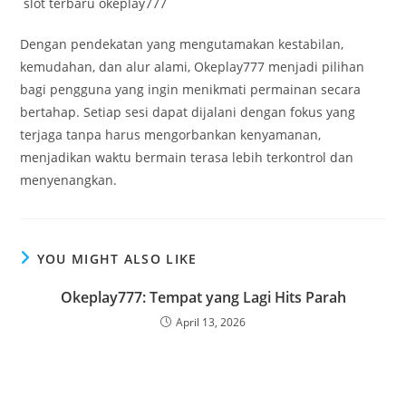
slot terbaru okeplay777
Dengan pendekatan yang mengutamakan kestabilan,
kemudahan, dan alur alami, Okeplay777 menjadi pilihan
bagi pengguna yang ingin menikmati permainan secara
bertahap. Setiap sesi dapat dijalani dengan fokus yang
terjaga tanpa harus mengorbankan kenyamanan,
menjadikan waktu bermain terasa lebih terkontrol dan
menyenangkan.
YOU MIGHT ALSO LIKE
Okeplay777: Tempat yang Lagi Hits Parah
April 13, 2026