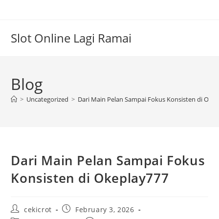
Skip
to
content
Slot Online Lagi Ramai
Blog
>
Uncategorized
>
Dari Main Pelan Sampai Fokus Konsisten di Oke
Dari Main Pelan Sampai Fokus
Konsisten di Okeplay777
Post
Post
cekicrot
February 3, 2026
author:
published: