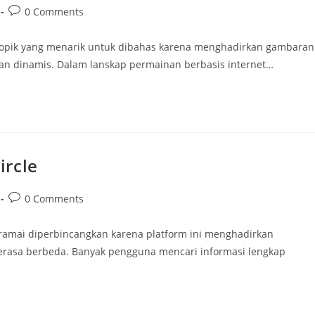
Post
0 Comments
comments:
 topik yang menarik untuk dibahas karena menghadirkan gambaran
dan dinamis. Dalam lanskap permainan berbasis internet…
ircle
Post
0 Comments
comments:
 ramai diperbincangkan karena platform ini menghadirkan
erasa berbeda. Banyak pengguna mencari informasi lengkap