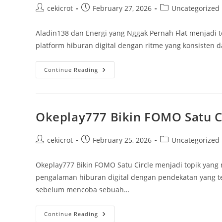
Post
Post
Post
cekicrot
February 27, 2026
Uncategorized
author:
published:
category:
Aladin138 dan Energi yang Nggak Pernah Flat menjadi
platform hiburan digital dengan ritme yang konsisten 
Aladin138
Continue Reading
Dan
Energi
Yang
Nggak
Pernah
Flat
Okeplay777 Bikin FOMO Satu C
Post
Post
Post
cekicrot
February 25, 2026
Uncategorized
author:
published:
category:
Okeplay777 Bikin FOMO Satu Circle menjadi topik yang
pengalaman hiburan digital dengan pendekatan yang t
sebelum mencoba sebuah…
Okeplay777
Continue Reading
Bikin