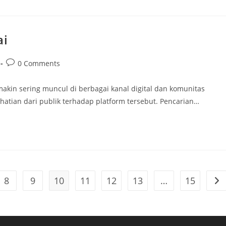
ai
Post
0 Comments
comments:
makin sering muncul di berbagai kanal digital dan komunitas
atian dari publik terhadap platform tersebut. Pencarian…
8
9
10
11
12
13
…
15
Go 