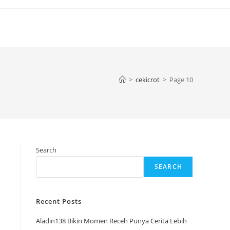
>
cekicrot
>
Page 10
Search
SEARCH
Recent Posts
Aladin138 Bikin Momen Receh Punya Cerita Lebih