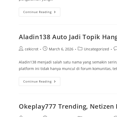
Mantap168
Continue Reading
Jadi
Platform
Favorit
Tahun
Ini
Aladin138 Auto Jadi Topik Han
Post
Post
Post
Po
cekicrot
March 6, 2026
Uncategorized
author:
published:
category:
c
Aladin138 menjadi salah satu nama yang semakin serin
platform ini tidak hanya muncul di forum komunitas, te
Aladin138
Continue Reading
Auto
Jadi
Topik
Hangat
Okeplay777 Trending, Netizen